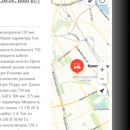
G0850G.B000.RU]
изводителя 120 мес.
 Общие параметры Тип
производителя
щность (номинал) 750
ающиеся кабели
каневая оплетка Цвета
новной разъем питания
 pin Разъемы для
 Количество разъемов
4 pin Floppy нет Длина
роцессора 750 мм
 SATA 300 мм, 375 мм,
ие параметры Мощность
 по линии +3.3 В 20 А
andby) 3 А Ток по
-240 В 50/60 Гц
ы вентиляторов 120 x