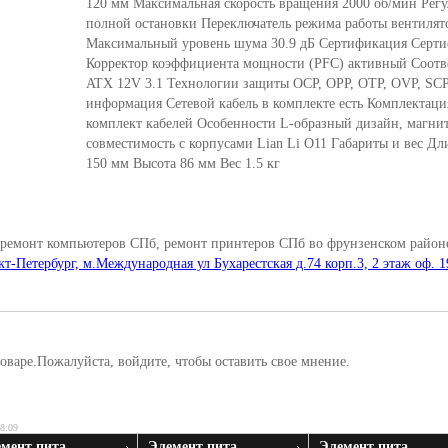
120 мм Максимальная скорость вращения 2000 об/мин Регу
полной остановки Переключатель режима работы вентилято
Максимальный уровень шума 30.9 дБ Сертификация Серти
Корректор коэффициента мощности (PFC) активный Соотве
ATX 12V 3.1 Технологии защиты OCP, OPP, OTP, OVP, SC
информация Сетевой кабель в комплекте есть Комплектаци
комплект кабелей Особенности L-образный дизайн, магни
совместимость с корпусами Lian Li O11 Габариты и вес Д
150 мм Высота 86 мм Вес 1.5 кг
 ремонт компьютеров СПб, ремонт принтеров СПб во фрунзенском районе
кт-Петербург, м.Международная ул Бухарестская д.74 корп.3, 2 этаж оф. 1
оваре.Пожалуйста, войдите, чтобы оставить свое мнение.
08:09
мент пита ...
Элемент пита ...
Элемент пита ...