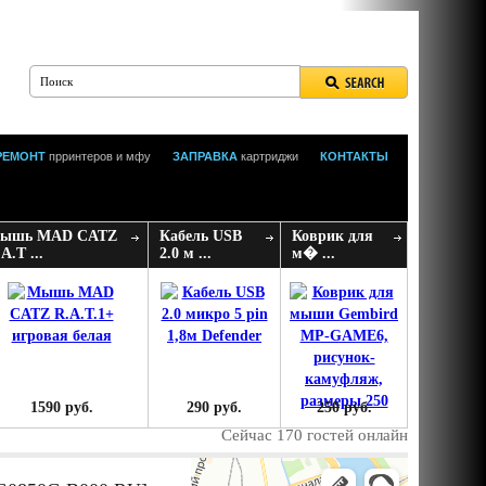
РЕМОНТ
прринтеров и мфу
ЗАПРАВКА
картриджи
КОНТАКТЫ
ышь MAD CATZ
Кабель USB
Коврик для
A.T ...
2.0 м ...
м� ...
1590 руб.
290 руб.
250 руб.
Сейчас 170 гостей онлайн