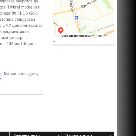
лировка оборотов до
ра (Hybrid mode) нет
фикат 80 PLUS Gold
тствие стандартам
P, UVP Дополнительная
я документация,
тный фильтр,
-
лина 182 мм Ширина
, Купчино по адресу
9
Элемент пита ...
Элемент пита ...