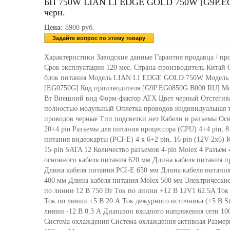
БП 750W LIAN LI EDGE GOLD 750W [G9P.E
черн.
Цена:
8900 руб.
Задайте вопрос по этому товару
Характеристики Заводские данные Гарантия продавца / про
Срок эксплуатации 120 мес. Страна-производитель Китай
блок питания Модель LIAN LI EDGE GOLD 750W Модель 
[EG0750G] Код производителя [G9P.EG0850G.B000.RU] Мо
Вт Внешний вид Форм-фактор ATX Цвет черный Отстегив
полностью модульный Оплетка проводов индивидуальная т
проводов черные Тип подсветки нет Кабели и разъемы Ос
20+4 pin Разъемы для питания процессора (CPU) 4+4 pin, 8
питания видеокарты (PCI-E) 4 x 6+2 pin, 16 pin (12V-2x6)
15-pin SATA 12 Количество разъемов 4-pin Molex 4 Разъем 
основного кабеля питания 620 мм Длина кабеля питания п
Длина кабеля питания PCI-E 650 мм Длина кабеля питания
400 мм Длина кабеля питания Molex 500 мм Электрическ
по линии 12 В 750 Вт Ток по линии +12 В 12V1 62.5A Ток
Ток по линии +5 В 20 А Ток дежурного источника (+5 В St
линии -12 В 0.3 А Диапазон входного напряжения сети 100
Система охлаждения Система охлаждения активная Размер