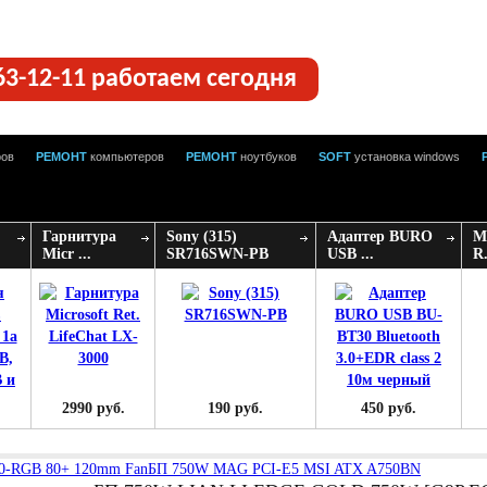
63-12-11 работаем сегодня
ров
РЕМОНТ
компьютеров
РЕМОНТ
ноутбуков
SOFT
установка windows
Гарнитура
Sony (315)
Адаптер BURO
М
Micr ...
SR716SWN-PB
USB ...
R.
2990 руб.
190 руб.
450 руб.
0-RGB 80+ 120mm Fan
БП 750W MAG PCI-E5 MSI ATX A750BN