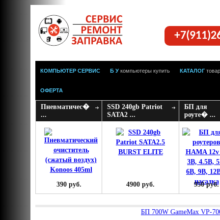
+7(911)2
КОМПЬЮТЕР СЕРВИС
Б У
компьютеры купить
КАТАЛОГ
това
ОФЕРТА
Пневматичес�
SSD 240gb Patriot
БП для
...
SATA2 ...
роуте� ...
390 руб.
4900 руб.
950 руб.
БП 700W GameMax VP-70