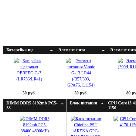
Батарейка ще ...
Элемент пита ...
Элемент пита
50 руб.
50 руб.
80 ру
DIMM DDR5 8192mb PC5-
Блок питания
CPU Core i3 4
38 ...
...
1150