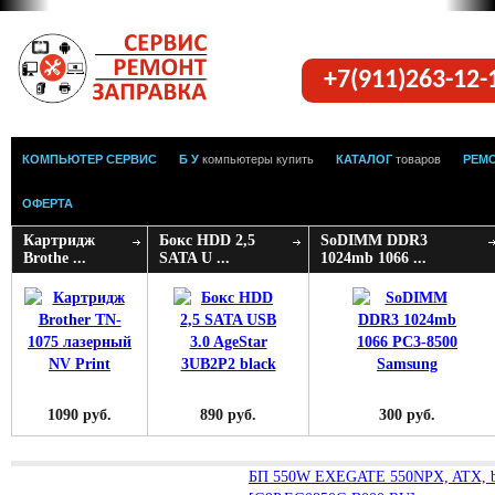
+7(911)263-12
КОМПЬЮТЕР СЕРВИС
Б У
компьютеры купить
КАТАЛОГ
товаров
РЕМ
ОФЕРТА
Картридж
Бокс HDD 2,5
SoDIMM DDR3
Brothe ...
SATA U ...
1024mb 1066 ...
1090 руб.
890 руб.
300 руб.
БП 550W EXEGATE 550NPX, ATX, bla