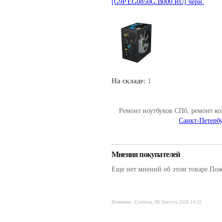
[G9P.EG0850G.B000.RU] черн.
На складе:
1
Ремонт ноутбуков СПб, ремонт к
Санкт-Петербу
Мнения покупателей
Еще нет мнений об этом товаре.Пожа
Изменено: Суббота, 08 Августа 2026 14:55