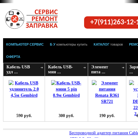
+7(911)263-12
КОМПЬЮТЕР СЕРВИС
Б У
компьютеры купить
КАТАЛОГ
товаров
РЕМ
ОФЕРТА
Кабель USB
Кабель USB-
Элемент
Заря
удл ...
мин ...
пита ...
...
590 руб.
300 руб.
190 руб.
Беспроводной адаптер питания Cabl