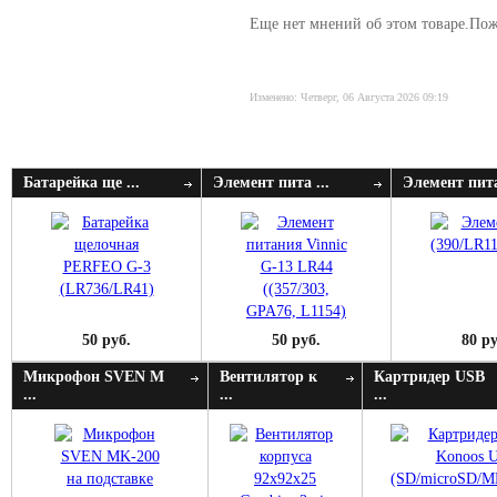
Еще нет мнений об этом товаре.Пожа
Изменено: Четверг, 06 Августа 2026 09:19
Батарейка ще ...
Элемент пита ...
Элемент пита
50 руб.
50 руб.
80 ру
Микрофон SVEN M
Вентилятор к
Картридер USB
...
...
...