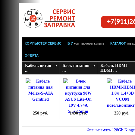
+7(911)2
КОМПЬЮТЕР СЕРВИС
Б У
компьютеры купить
КАТАЛОГ
това
ОФЕРТА
Кабель питан
Блок питания
Кабель HDMI-
...
...
HDMI ...
250 руб.
1490 руб.
250 руб.
Флэш-память 128Gb Kings