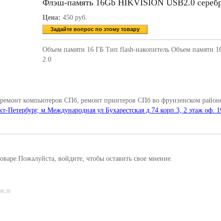
Флэш-память 16Gb HIKVISION USB2.0 сереб
Цена:
450 руб.
Задайте вопрос по этому товару
Объем памяти 16 ГБ Тип flash-накопитель Объем памяти 
2.0
 ремонт компьютеров СПб, ремонт принтеров СПб во фрунзенском районе
кт-Петербург, м.Международная ул Бухарестская д.74 корп.3, 2 этаж оф. 1
оваре.Пожалуйста, войдите, чтобы оставить свое мнение.
06:20