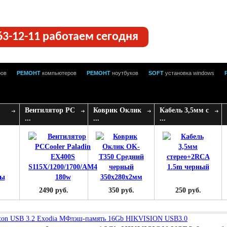
63-12-11 работаем сегодня
ров
РЕМОНТ
компьютеров
РЕМОНТ
ноутбуков
SOFT
установка windows
Вентилятор PC
Коврик Оклик
Кабель 3,5мм с
...
...
...
2490 руб.
350 руб.
250 руб.
ton USB 3.2 Exodia M
Флэш-память 16Gb HIKVISION USB3.0