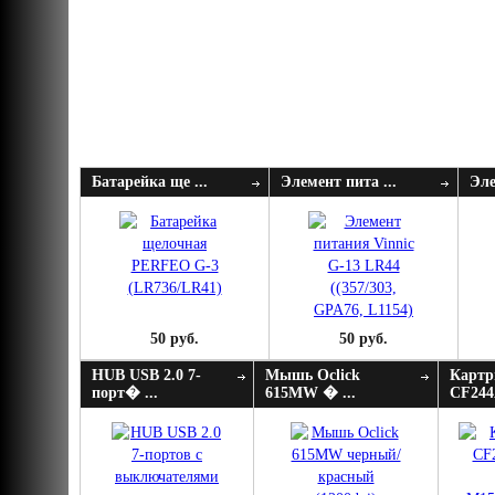
Батарейка ще ...
Элемент пита ...
Эле
50 руб.
50 руб.
HUB USB 2.0 7-
Мышь Oclick
Картр
порт� ...
615MW � ...
CF244A